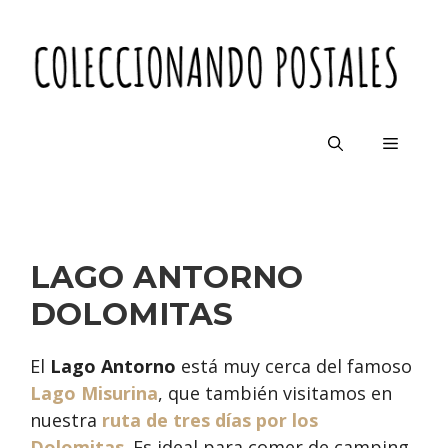
Saltar
al
contenido
Menú
LAGO ANTORNO
DOLOMITAS
El
Lago Antorno
está muy cerca del famoso
Lago Misurina
, que también visitamos en
nuestra
ruta de tres días por los
Dolomitas
. Es ideal para comer de camping